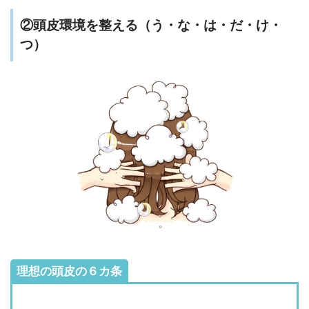
②頭皮環境を整える（う・な・は・だ・け・
つ）
理想の頭皮の６カ条