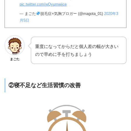
pic.twitter.com/wQyumwjice
— まごた
脱毛症×気胸ブロガー (@magota_01)
2020年3
月5日
重度になってからだと個人差の幅が大きい
ので早めに手を打ちましょう
まごた
②寝不足など生活習慣の改善