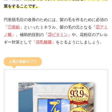
策をすることです。
円形脱毛症の改善のためには、髪の毛を作るために必須の
「
①亜鉛
」
といったミネラル、髪の毛の元となる
「
②アミ
ノ酸
」
、補助的役割の
「
③ビタミン
」
や、花粉症のアレル
ギー対策として
「
④乳酸菌
」
をとるようにしましょう。
人気の亜鉛サプリ