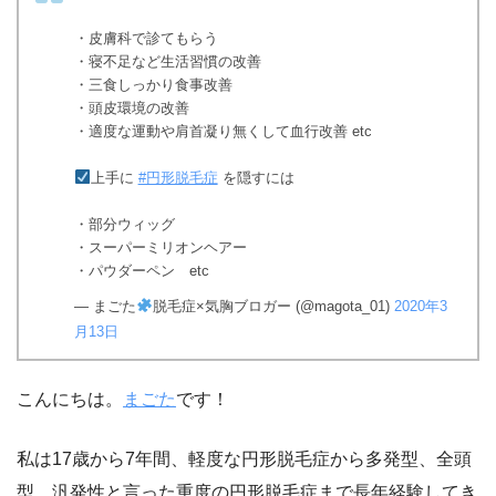
・皮膚科で診てもらう
・寝不足など生活習慣の改善
・三食しっかり食事改善
・頭皮環境の改善
・適度な運動や肩首凝り無くして血行改善 etc
上手に
#円形脱毛症
を隠すには
・部分ウィッグ
・スーパーミリオンヘアー
・パウダーペン etc
— まごた
脱毛症×気胸ブロガー (@magota_01)
2020年3
月13日
こんにちは。
まごた
です！
私は17歳から7年間、軽度な円形脱毛症から多発型、全頭
型、汎発性と言った重度の円形脱毛症まで長年経験してき